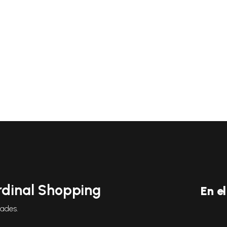
rdinal Shopping
En e
dades.